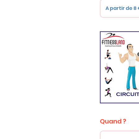
A
partir
A partir de 8
de
8
€
Quand ?