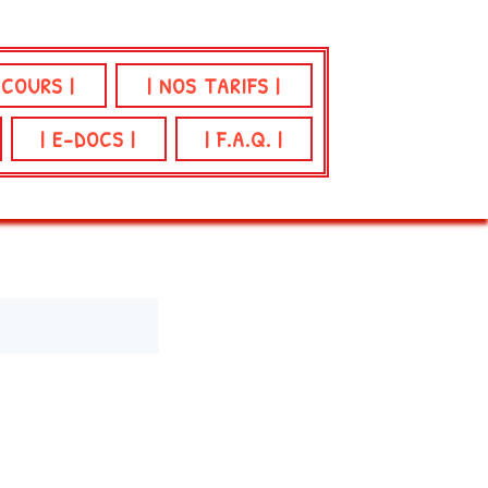
 COURS |
| NOS TARIFS |
| E-DOCS |
| F.A.Q. |