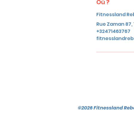
Où ?
Fitnessland Re
Rue Zaman 87, 
+32471463767
fitnesslandr
©2026 Fitnessland Reb