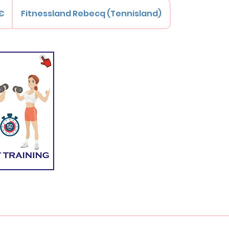
 €
Fitnessland Rebecq (Tennisland)